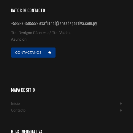
DATOS DE CONTACTO
+595976585552 exafutbol@areadeportiva.com.py
Tte. Benigno Cáceres c/ Tte. Valdez.
Asuncion
CONTACTANOS
MAPA DE SITIO
Inicio
Contacto
HOJA INFORMATIVA