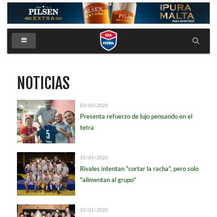
Inicio
Exas
Noticias
NOTICIAS
Suscribirse
03/02/2020
Contacto
Presenta refuerzo de lujo pensando en el
tetra
31/01/2020
Rivales intentan “cortar la racha”, pero solo
"alimentan al grupo"
31/01/2020