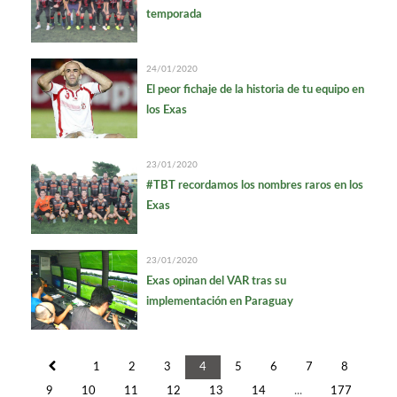
temporada
24/01/2020
El peor fichaje de la historia de tu equipo en
los Exas
23/01/2020
#TBT recordamos los nombres raros en los
Exas
23/01/2020
Exas opinan del VAR tras su
implementación en Paraguay
1
2
3
4
5
6
7
8
9
10
11
12
13
14
...
177